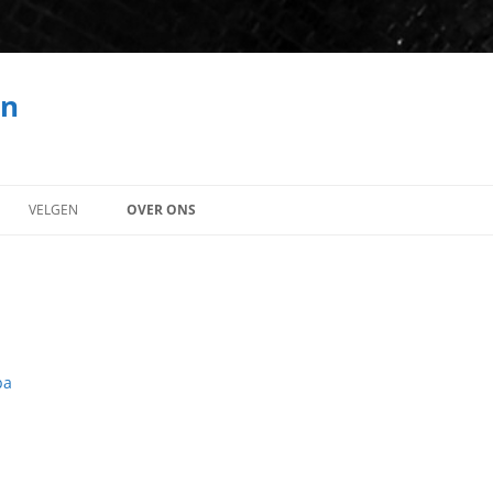
en
Skip
to
VELGEN
OVER ONS
content
ba