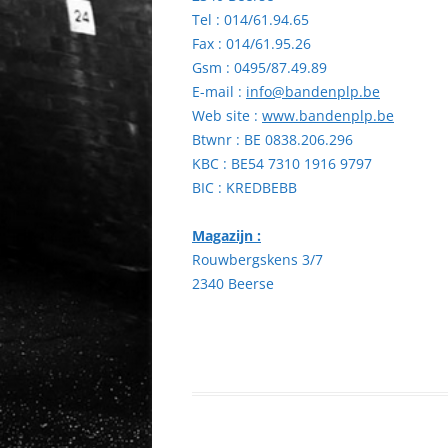
Tel : 014/61.94.65
Fax : 014/61.95.26
Gsm : 0495/87.49.89
E-mail :
info@bandenplp.be
Web site :
www.bandenplp.be
Btwnr : BE 0838.206.296
KBC : BE54 7310 1916 9797
BIC : KREDBEBB
Magazijn :
Rouwbergskens 3/7
2340 Beerse