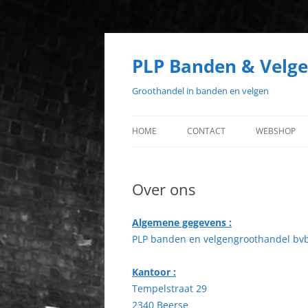
PLP Banden & Velg
Groothandel in banden en velgen
HOME
CONTACT
WEBSHOP
Over ons
Algemene gegevens :
PLP banden en velgengroothandel bv
Kantoor :
Tempelstraat 29
2340 Beerse